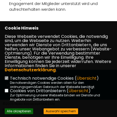
Engagement der Mitglieder unterstützt wird und
aufrechterhalten werden kann.
Cookie Hinweis
Diese Webseite verwendet Cookies, die notwendig
sind, um die Webseite zu nutzen. Weiterhin
Wiesbaden/Hanau, 17.03.2023, 13:26 Uhr
verwenden wir Dienste von Drittanbietern, die uns
helfen, unser Webangebot zu verbessern (Website-
Optmierung). Für die Verwendung bestimmter
Heiko Kasseckert
Dienste, benötigen wir Ihre Einwilligung. Ihre
Einwilligung können Sie jederzeit widerrufen. Weitere
Informationen finden Sie in unserer
Datenschutzerklärung
.
Technisch notwendige Cookies (
Übersicht
)
Die notwendigen Cookies werden allein für den
Impressum
Datenschutz
Kontakt
ordnungsgemäßen Gebrauch der Webseite benötigt.
Cookies von Drittanbietern (
Übersicht
)
Zur Optimierung unserer Webseite binden wir Dienste und
Angebote von Drittanbietern ein.
©2026 Heiko Kasseckert MdL | Alle
Rechte vorbehalten.
Alle akzeptieren
Auswahl speichern