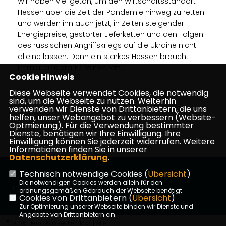
Wir haben viel getan, um den Wirtschaftsstandort
Hessen über die Zeit der Pandemie hinweg zu retten
und werden ihn auch jetzt, in Zeiten steigender
Energiepreise, gestörter Lieferketten und den Folgen
des russischen Angriffskriegs auf die Ukraine nicht
alleine lassen. Denn ein starkes Hessen braucht
immer eine starke Wirtschaft.“
Cookie Hinweis
Diese Webseite verwendet Cookies, die notwendig
sind, um die Webseite zu nutzen. Weiterhin
verwenden wir Dienste von Drittanbietern, die uns
helfen, unser Webangebot zu verbessern (Website-
Optmierung). Für die Verwendung bestimmter
Dienste, benötigen wir Ihre Einwilligung. Ihre
12.04.2022
Einwilligung können Sie jederzeit widerrufen. Weitere
Informationen finden Sie in unserer
Datenschutzerklärung
.
Technisch notwendige Cookies (
Übersicht
)
Die notwendigen Cookies werden allein für den
Impressum
Datenschutz
Kontakt
ordnungsgemäßen Gebrauch der Webseite benötigt.
Cookies von Drittanbietern (
Übersicht
)
Zur Optimierung unserer Webseite binden wir Dienste und
Angebote von Drittanbietern ein.
©2026 Heiko Kasseckert MdL | Alle