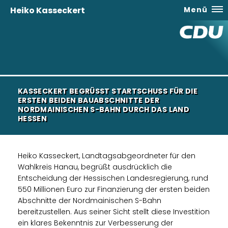
Heiko Kasseckert
Menü
KASSECKERT BEGRÜSST STARTSCHUSS FÜR DIE E
RSTEN BEIDEN BAUABSCHNITTE DER N
ORDMAINISCHEN S-BAHN DURCH DAS LAND H
ESSEN
Heiko Kasseckert, Landtagsabgeordneter für den
Wahlkreis Hanau, begrüßt ausdrücklich die
Entscheidung der Hessischen Landesregierung, rund
550 Millionen Euro zur Finanzierung der ersten beiden
Abschnitte der Nordmainischen S-Bahn
bereitzustellen. Aus seiner Sicht stellt diese Investition
ein klares Bekenntnis zur Verbesserung der