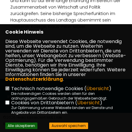
und kann so auf eine lange Erfahrung im Bereich der
Zusammenarbeit von Wirtschaft und Politik
zurückgreifen. Seine bisherige Sprecherfunktion im
Hauptausschuss des Landtags übernimmt sein
Gießener Kollege, Klaus-Peter Möller.
Cookie Hinweis
Diese Webseite verwendet Cookies, die notwendig
sind, um die Webseite zu nutzen. Weiterhin
verwenden wir Dienste von Drittanbietern, die uns
helfen, unser Webangebot zu verbessern (Website-
Optmierung). Für die Verwendung bestimmter
Dienste, benötigen wir Ihre Einwilligung. Ihre
26.04.2016
Einwilligung können Sie jederzeit widerrufen. Weitere
Informationen finden Sie in unserer
Datenschutzerklärung
.
Technisch notwendige Cookies (
Übersicht
)
Die notwendigen Cookies werden allein für den
Impressum
Datenschutz
Kontakt
ordnungsgemäßen Gebrauch der Webseite benötigt.
Cookies von Drittanbietern (
Übersicht
)
Zur Optimierung unserer Webseite binden wir Dienste und
Angebote von Drittanbietern ein.
©2026 Heiko Kasseckert MdL | Alle
Rechte vorbehalten.
Alle akzeptieren
Auswahl speichern